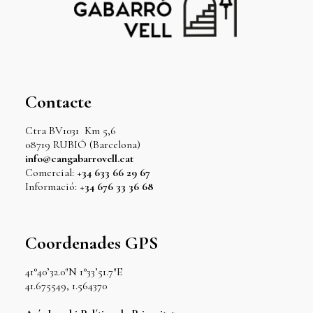
Contacte
Ctra BV1031 Km 5,6
08719 RUBIÓ (Barcelona)
info@cangabarrovell.cat
Comercial:
+34 633 66 29 67
Informació:
+34 676 33 36 68
Coordenades GPS
41°40’32.0″N 1°33’51.7″E
41.675549, 1.564370